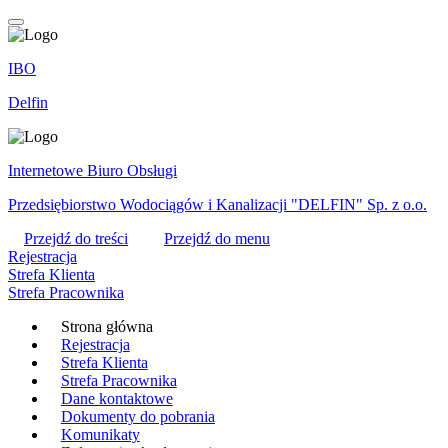
IBO
Delfin
Internetowe Biuro Obsługi
Przedsiębiorstwo Wodociągów i Kanalizacji "DELFIN" Sp. z o.o.
Przejdź do treści
Przejdź do menu
Rejestracja
Strefa Klienta
Strefa Pracownika
Strona główna
Rejestracja
Strefa Klienta
Strefa Pracownika
Dane kontaktowe
Dokumenty do pobrania
Komunikaty